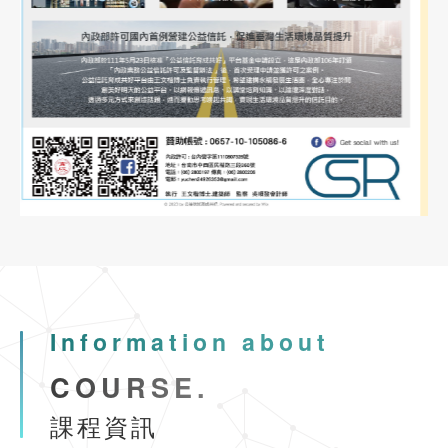
南班)
內政部委託辦理營造業工地主任220小時職能訓練(平日夜間視訊
2024-02-23
協會公告
See more
防火管理人講習(初訓課程)
2021-09-23
期刊發佈
市區道路無障礙設計講習
第196期台灣物業網報發刊囉
113年8月26-27日
2021-09-23
期刊發佈
市區道路無障礙設計講習(初訓)臺南班
第195期台灣物業網報發刊囉
Information about
2024-07-22
協會公告
See more
COURSE.
公寓大廈事務管理人員培訓講習臺南班
課程資訊
2024-07-22
協會公告