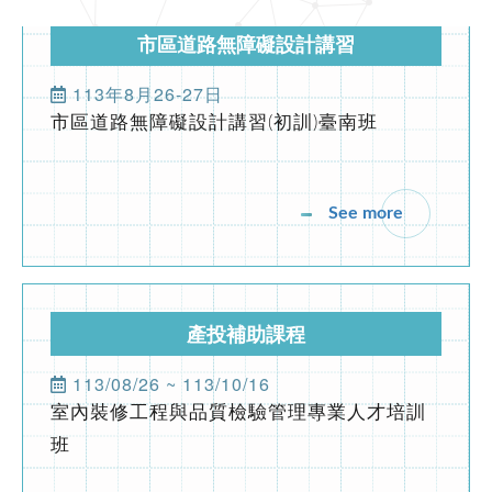
產投補助課程
公寓大廈事務管理人員培訓講習高雄班
113/08/26 ~ 113/10/16
2024-03-06
協會公告
室內裝修工程與品質檢驗管理專業人才培訓
班
113年度下半年產投課程
2024-04-24
協會公告
See more
社區住戶規約及管理費制定實務班第01期(高雄班)
2024-05-01
協會公告
市區道路無障礙設計講習
物業管理課程
2023-12-10
協會公告
113年9月9~12日
113/9/9~12公寓大廈事務管理人員培訓講習
公益講座-建照抽查缺失與錯誤態樣說明
(高雄班)
2022-10-31
業界資訊