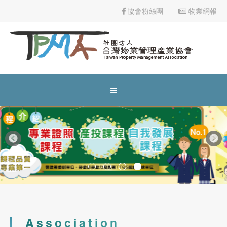
協會粉絲團
物業網報
物業管理課程
113年9月18、19、25、26日(計4日)
113年9月公寓大廈事務管理人員培訓講習(台
南班)
2023-09-02
協會公告
內政部委託辦理營造業工地主任220小時職能訓練(平日夜間視訊
See more
2024-02-23
協會公告
防火管理人講習(初訓課程)
市區道路無障礙設計講習
2021-09-23
期刊發佈
Association
113年8月26-27日