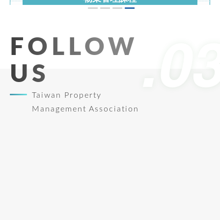
期刊發佈
113年8月26-27日
第195期台灣物業網報發刊囉
市區道路無障礙設計講習(初訓)臺南班
FOLLOW
US
See more
Taiwan Property
Management Association
產投補助課程
113/08/26 ~ 113/10/16
室內裝修工程與品質檢驗管理專業人才培訓
班
See more