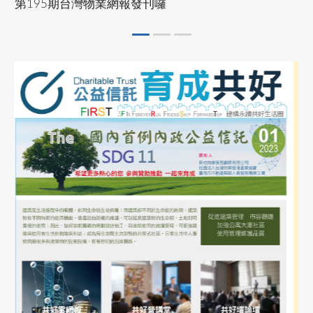
社區住戶規約及管理費制定實務班第01期(高雄班)
物業管理課程
2024-05-01
協會公告
113年9月9~12日
市區道路無障礙設計講習
113/9/9~12公寓大廈事務管理人員培訓講習
2023-12-10
協會公告
(高雄班)
公益講座-建照抽查缺失與錯誤態樣說明
See more
2022-10-31
業界資訊
臺南市不動產製圖人員服務職業工會徵求會員公告
2023-11-06
協會公告
物業管理課程
公益講座-國土計畫法功能分區與規劃實務
113年9月18、19、25、26日(計4日)
113年9月公寓大廈事務管理人員培訓講習(台
2023-09-02
協會公告