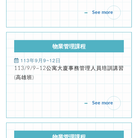
臺南市不動產製圖人員服務職業工會徵求會員公告
See more
2023-11-06
協會公告
公益講座-國土計畫法功能分區與規劃實務
物業管理課程
2023-09-02
協會公告
113年9月18、19、25、26日(計4日)
內政部委託辦理營造業工地主任220小時職能訓練(平日夜間視訊
113年9月公寓大廈事務管理人員培訓講習(台
南班)
2024-02-23
協會公告
防火管理人講習(初訓課程)
See more
2021-09-23
期刊發佈
第196期台灣物業網報發刊囉
市區道路無障礙設計講習
2021-09-23