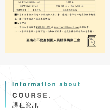
南班)
內政部委託辦理營造業工地主任220小時職能訓練(平日夜間視訊
2024-02-23
協會公告
See more
防火管理人講習(初訓課程)
2021-09-23
期刊發佈
市區道路無障礙設計講習
第196期台灣物業網報發刊囉
113年8月26-27日
2021-09-23
期刊發佈
市區道路無障礙設計講習(初訓)臺南班
第195期台灣物業網報發刊囉
Information about
2024-07-22
協會公告
See more
COURSE.
公寓大廈事務管理人員培訓講習臺南班
課程資訊
2024-07-22
協會公告