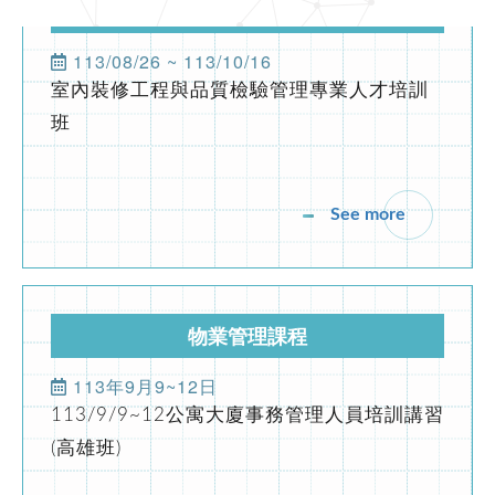
產投補助課程
公寓大廈事務管理人員培訓講習高雄班
113/08/26 ~ 113/10/16
2024-03-06
協會公告
室內裝修工程與品質檢驗管理專業人才培訓
班
113年度下半年產投課程
2024-04-24
協會公告
See more
社區住戶規約及管理費制定實務班第01期(高雄班)
2024-05-01
協會公告
市區道路無障礙設計講習
物業管理課程
2023-12-10
113年9月9~12日
協會公告
113/9/9~12公寓大廈事務管理人員培訓講習
公益講座-建照抽查缺失與錯誤態樣說明
(高雄班)
2022-10-31
業界資訊