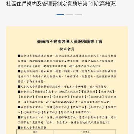
社區住戶規約及管理費制定實務班第01期(高雄班)
物業管理課程
2024-05-01
協會公告
113年9月9~12日
市區道路無障礙設計講習
113/9/9~12公寓大廈事務管理人員培訓講習
2023-12-10
協會公告
(高雄班)
公益講座-建照抽查缺失與錯誤態樣說明
See more
2022-10-31
業界資訊
臺南市不動產製圖人員服務職業工會徵求會員公告
2023-11-06
協會公告
物業管理課程
公益講座-國土計畫法功能分區與規劃實務
113年9月18、19、25、26日(計4日)
113年9月公寓大廈事務管理人員培訓講習(台
2023-09-02
協會公告