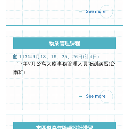
臺南市不動產製圖人員服務職業工會徵求會員公告
See more
2023-11-06
協會公告
公益講座-國土計畫法功能分區與規劃實務
物業管理課程
2023-09-02
協會公告
113年9月18、19、25、26日(計4日)
內政部委託辦理營造業工地主任220小時職能訓練(平日夜間視訊
113年9月公寓大廈事務管理人員培訓講習(台
南班)
2024-02-23
協會公告
防火管理人講習(初訓課程)
See more
2021-09-23
期刊發佈
第196期台灣物業網報發刊囉
市區道路無障礙設計講習
2021-09-23