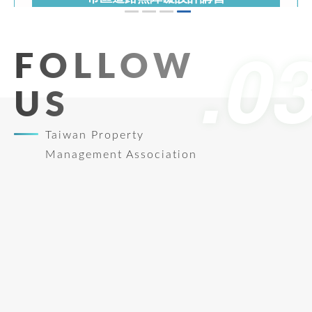
期刊發佈
113年8月26-27日
第195期台灣物業網報發刊囉
市區道路無障礙設計講習(初訓)臺南班
FOLLOW
US
See more
Taiwan Property
Management Association
產投補助課程
113/08/26 ~ 113/10/16
室內裝修工程與品質檢驗管理專業人才培訓
班
See more