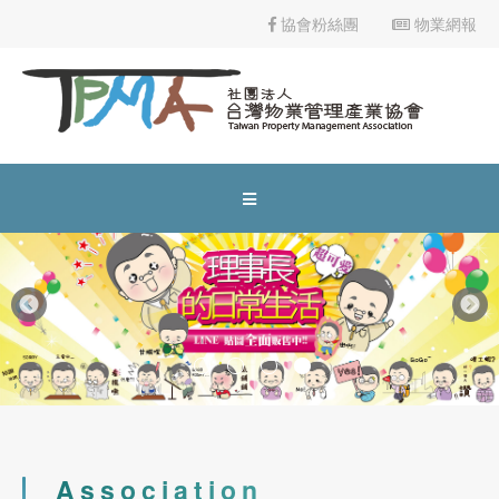
協會粉絲團
物業網報
物業管理課程
113年9月18、19、25、26日(計4日)
113年9月公寓大廈事務管理人員培訓講習(台
南班)
2023-09-02
協會公告
內政部委託辦理營造業工地主任220小時職能訓練(平日夜間視訊
See more
2024-02-23
協會公告
防火管理人講習(初訓課程)
市區道路無障礙設計講習
2021-09-23
期刊發佈
Association
113年8月26-27日