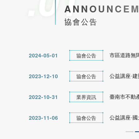
ANNOUNCEM
113年
2022-10-31
業界資訊
臺南市不動
市區道路
協會公告
市區道路無障礙設
2023-11-06
協會公告
公益講座-
2023-09-02
協會公告
計講習
2024-02-23
協會公告
113/08
防火管理人講
室內裝
產投補助課程
2021-09-23
期刊發佈
第196期台
2021-09-23
期刊發佈
第195期台
2024-07-22
協會公告
公寓大廈事