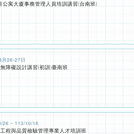
無障礙設計講習(初訓)臺南班
國土計畫法功能分區與規劃實務
內政部委託辦理營造業工地主任220小時職能訓練(平日夜間視訊
習(初訓課程)
/26 ~ 113/10/16
灣物業網報發刊囉
修工程與品質檢驗管理專業人才培訓班
灣物業網報發刊囉
9月9~12日
9/9~12公寓大廈事務管理人員培訓講習(高雄班)