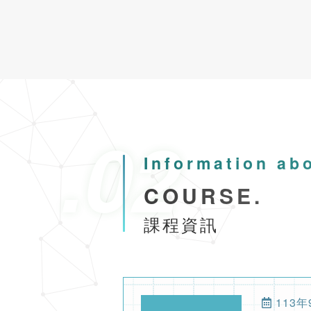
113年
113/
2024-07-22
協會公告
公寓大廈事
物業管理課程
2024-03-06
協會公告
113年度下
2024-04-24
協會公告
社區住戶規約
113年
Information ab
113年
2024-05-01
協會公告
市區道路無
COURSE.
物業管理課程
課程資訊
2023-12-10
協會公告
公益講座-
2022-10-31
業界資訊
臺南市不動
113年