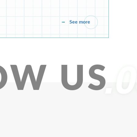
See more
OW US
See more