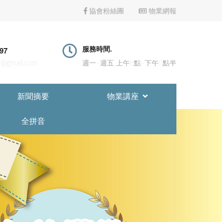
協會粉絲團
物業網報
服務時間.
197
@gmail.com
週一~週五 上午8點~下午5點半
新聞摘要
物業講座
全拼音