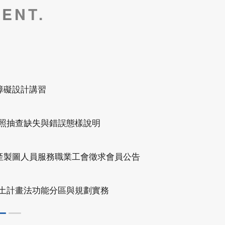
ENT.
8月26-27日
產製圖人員服務職業工會徵求會員公告
無障礙設計講習(初訓)臺南班
國土計畫法功能分區與規劃實務
內政部委託辦理營造業工地主任220小時職能訓練(平日夜間視訊
/26 ~ 113/10/16
習(初訓課程)
修工程與品質檢驗管理專業人才培訓班
灣物業網報發刊囉
灣物業網報發刊囉
務管理人員培訓講習臺南班