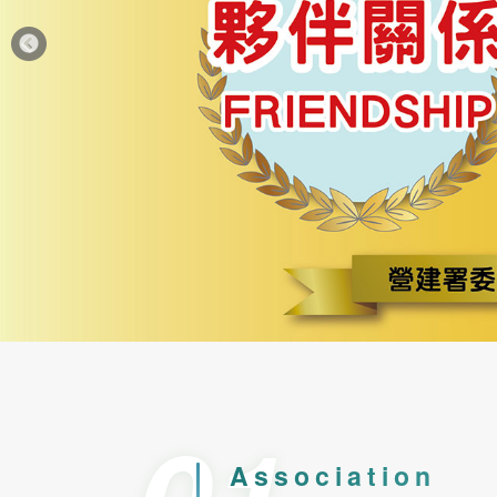
2021-09-23
期刊發佈
第195期台
2024-07-22
協會公告
公寓大廈事
2024-07-22
協會公告
公寓大廈事
2024-03-06
協會公告
113年度下
113年
2024-04-24
協會公告
社區住戶規約
113年
物業管理課程
2024-05-01
協會公告
市區道路無
Association
2023-12-10
協會公告
公益講座-