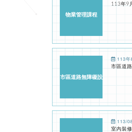
市區道路
2023-11-06
協會公告
公益講座-
市區道路無障礙設
2023-09-02
協會公告
2024-02-23
協會公告
防火管理人講
計講習
113/08
2021-09-23
期刊發佈
第196期台
室內裝
產投補助課程
2021-09-23
期刊發佈
第195期台
113年
113/