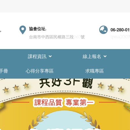
協會位址.
06-280-0
tpma2007
台南市中西區民權路三段360號
課程資訊
線上報名
手冊
心得分享專區
求職專區
內政部委託辦理營造業工地主任220小時職能訓練(平日夜間視訊
習(初訓課程)
灣物業網報發刊囉