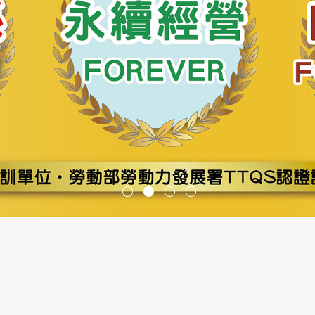
灣物業網報發刊囉
務管理人員培訓講習臺南班
務管理人員培訓講習高雄班
半年產投課程
9月18、19、25、26日(計4日)
及管理費制定實務班第01期(高雄班)
9月公寓大廈事務管理人員培訓講習(台南班)
障礙設計講習
建照抽查缺失與錯誤態樣說明