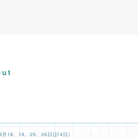
9月9~12日
9/9~12公寓大廈事務管理人員培訓講習(高雄班)
務管理人員培訓講習高雄班
半年產投課程
及管理費制定實務班第01期(高雄班)
9月18、19、25、26日(計4日)
out
9月公寓大廈事務管理人員培訓講習(台南班)
障礙設計講習
建照抽查缺失與錯誤態樣說明
產製圖人員服務職業工會徵求會員公告
8月26-27日